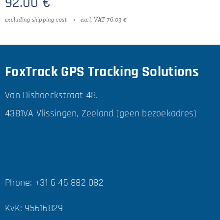
92.00
€
excluding shipping cost
excl. VAT 76.03 €
FoxTrack GPS Tracking Solutions
Van Dishoeckstraat 48.
4381VA Vlissingen, Zeeland (geen bezoekadres)
Phone: +31 6 45 882 082
KvK: 95616829