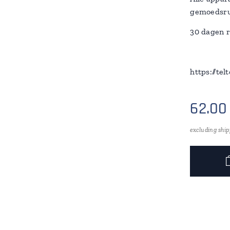
gemoedsru
30 dagen r
https://te
62.00
excluding ship