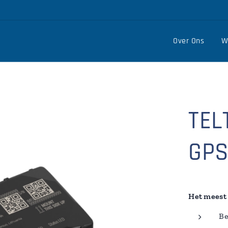
Over Ons
W
TEL
GPS
Het meest 
Be