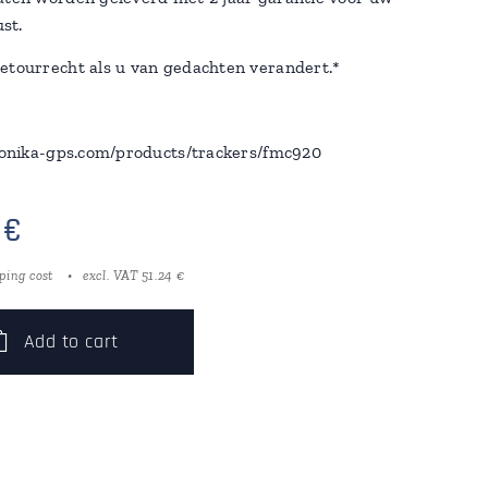
st.
etourrecht als u van gedachten verandert.*
ltonika-gps.com/products/trackers/fmc920
€
ping cost
excl. VAT 51.24 €
Add to cart