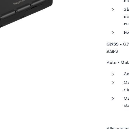
na
Sl
mm
ru
Mo
GNSS
- GP
AGPS
Auto / Mot
Ac
On
/ 
On
st
Alle appar