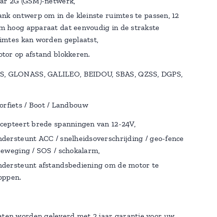
ar 2G (GSM)-netwerk,
ank ontwerp om in de kleinste ruimtes te passen, 12
 hoog apparaat dat eenvoudig in de strakste
imtes kan worden geplaatst,
tor op afstand blokkeren.
S, GLONASS, GALILEO, BEIDOU, SBAS, QZSS, DGPS,
orfiets / Boot / Landbouw
cepteert brede spanningen van 12-24V,
dersteunt ACC / snelheidsoverschrijding / geo-fence
beweging / SOS / schokalarm,
dersteunt afstandsbediening om de motor te
oppen.
aten worden geleverd met 2 jaar garantie voor uw