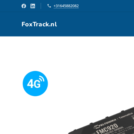
+31645882082
FoxTrack.nl